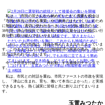
私は、「市民の皆さんから納めていただく貴重な税金は
『市民が本当に求める事業』や『未来のまちづくり』のため
に無駄なく、適切に使われるべき」という強い信念のもと、
38年間、津山市役所で市政全般の政策立案をはじめ幅広い行
政分野に取り組んでまいりました。
しかし、今の市政は、課題を抱えたまま立ち止まっていま
す。このままでは人口減少や地域経済の衰退が進み、津山の
活力は失われてしまいます。
今こそ停滞を打破し、「再起動」する最後のチャンスで
す。
私は、市民との対話を重ね、市民ファーストの市政を実現
し、「津山に生まれ、育ち、働いて本当によかった」と実感
できるまちを、熱く誠実に皆様と共に創り上げてまいりま
す。
玉置みつたか