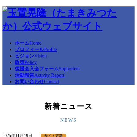
コ
ナ
ン
ビ
テ
ゲ
ン
ー
ツ
シ
へ
ョ
ホーム
Home
ス
ン
プロフィール
Profile
キ
に
ビジョン
Vision
ッ
移
政策
Policy
プ
動
後援会入会フォーム
Supporters
活動報告
Activity Report
お問い合わせ
Contact
新着ニュース
NEWS
2025年11月19日
サイト更新