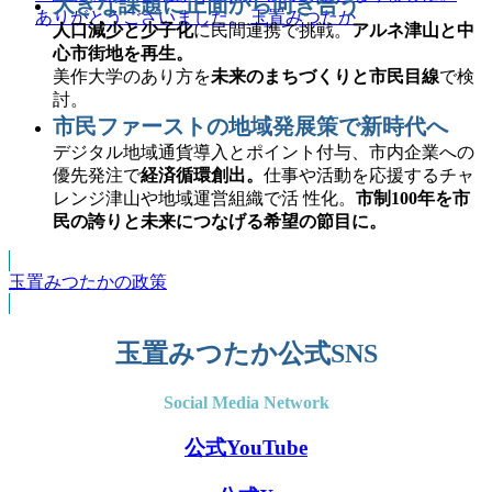
大きな課題に正面から向き合う
人口減少と少子化
に民間連携で挑戦。
アルネ津山と中
心市街地を再生。
美作大学のあり方を
未来のまちづくりと市民目線
で検
討。
市民ファーストの地域発展策で新時代へ
デジタル地域通貨導入とポイント付与、市内企業への
優先発注で
経済循環創出。
仕事や活動を応援するチャ
レンジ津山や地域運営組織で活 性化。
市制100年を市
民の誇りと未来につなげる希望の節目に。
玉置みつたかの政策
玉置みつたか公式SNS
Social Media Network
公式YouTube