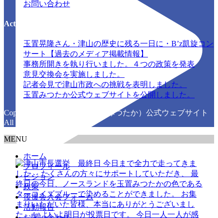
お問い合わせ
Activity Report
玉置晃隆さん・津山の歴史に残る一日に・B’z凱旋コン
サート【過去のメディア掲載情報】
事務所開きを執り行いました。４つの政策を発表
意見交換会を実施しました。
記者会見で津山市政への挑戦を表明しました。
玉置みつたか公式ウェブサイトを公開しました。
Copyright © 玉置晃隆（たまきみつたか）公式ウェブサイト
All Rights Reserved.
MENU
ホーム
プロフィール
ビジョン
政策
後援会入会フォーム
活動報告
お問い合わせ