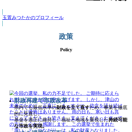
玉置みつたかのプロフィール
政策
Policy
財政再建で市政改革
県内でも最低水準の
財政を立て直す
ため、事業を徹底
的に見直し。
基金を適正に維持し、福祉と地域を重視した
持続可能
な市政を実現。